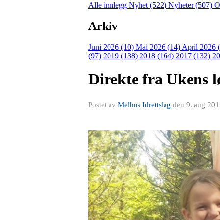
Alle innlegg
Nyhet (522)
Nyheter (507)
O
Arkiv
Juni 2026 (10)
Mai 2026 (14)
April 2026 
(97)
2019 (138)
2018 (164)
2017 (132)
20
Direkte fra Ukens l
Postet av
Melhus Idrettslag
den
9. aug 201