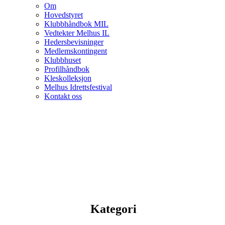
Om
Hovedstyret
Klubbhåndbok MIL
Vedtekter Melhus IL
Hedersbevisninger
Medlemskontingent
Klubbhuset
Profilhåndbok
Kleskolleksjon
Melhus Idrettsfestival
Kontakt oss
Kategori