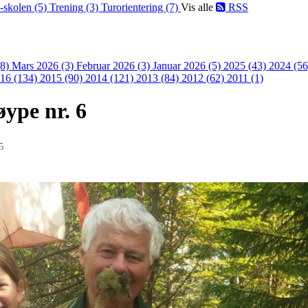
-skolen (5)
Trening (3)
Turorientering (7)
Vis alle
RSS
(8)
Mars 2026 (3)
Februar 2026 (3)
Januar 2026 (5)
2025 (43)
2024 (5
16 (134)
2015 (90)
2014 (121)
2013 (84)
2012 (62)
2011 (1)
øype nr. 6
5