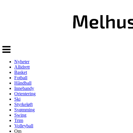
Veksle
navigasjon
Nyheter
Allidrett
Basket
Fotball
Håndball
Innebandy
Orientering
Ski
Styrkeløft
Svømming
Swing
Trim
Volleyball
Om