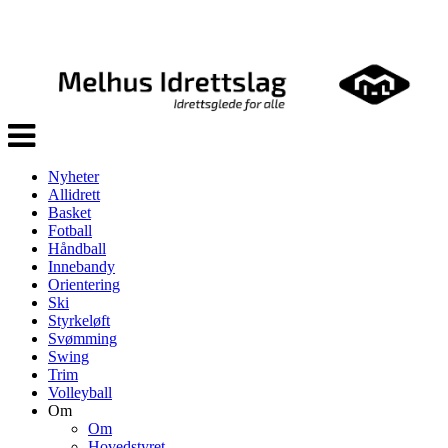
Veksle
navigasjon
Nyheter
Allidrett
Basket
Fotball
Håndball
Innebandy
Orientering
Ski
Styrkeløft
Svømming
Swing
Trim
Volleyball
Om
Om
Hovedstyret