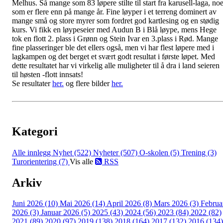
Melhus. Så mange som 83 løpere stilte til start fra karusell-laga, no
som er flere enn på mange år. Fine løyper i et terreng dominert av
mange små og store myrer som fordret god kartlesing og en stødig
kurs. Vi fikk en løypeseier med Audun B i Blå løype, mens Hege
tok en flott 2. plass i Grønn og Stein Ivar en 3.plass i Rød. Mange
fine plasseringer ble det ellers også, men vi har flest løpere med i
lagkampen og det berget et svært godt resultat i første løpet. Med
dette resultatet har vi virkelig alle muligheter til å dra i land seieren
til høsten -flott innsats!
Se resultater
her.
og flere bilder
her.
Kategori
Alle innlegg
Nyhet (522)
Nyheter (507)
O-skolen (5)
Trening (3)
Turorientering (7)
Vis alle
RSS
Arkiv
Juni 2026 (10)
Mai 2026 (14)
April 2026 (8)
Mars 2026 (3)
Februa
2026 (3)
Januar 2026 (5)
2025 (43)
2024 (56)
2023 (84)
2022 (82)
2021 (89)
2020 (97)
2019 (138)
2018 (164)
2017 (132)
2016 (134)