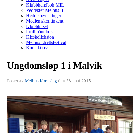
Klubbhåndbok MIL
Vedtekter Melhus IL
Hedersbevisninger
Medlemskontingent
Klubbhuset
Profilhåndbok
Kleskolleksjon
Melhus Idrettsfestival
Kontakt oss
Ungdomsløp 1 i Malvik
Postet av
Melhus Idrettslag
den
23. mai 2015