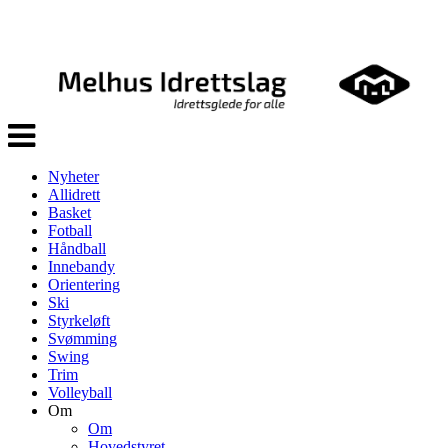
Veksle
navigasjon
Nyheter
Allidrett
Basket
Fotball
Håndball
Innebandy
Orientering
Ski
Styrkeløft
Svømming
Swing
Trim
Volleyball
Om
Om
Hovedstyret