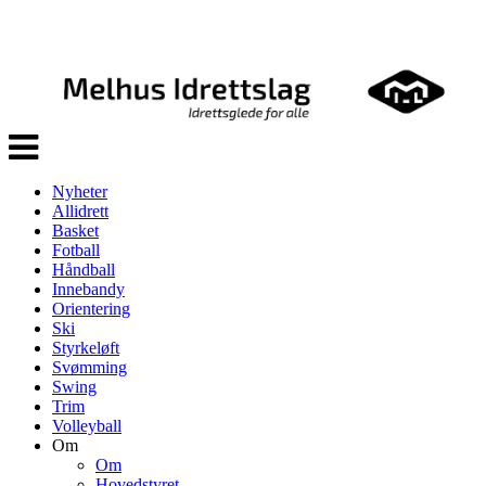
Veksle
navigasjon
Nyheter
Allidrett
Basket
Fotball
Håndball
Innebandy
Orientering
Ski
Styrkeløft
Svømming
Swing
Trim
Volleyball
Om
Om
Hovedstyret