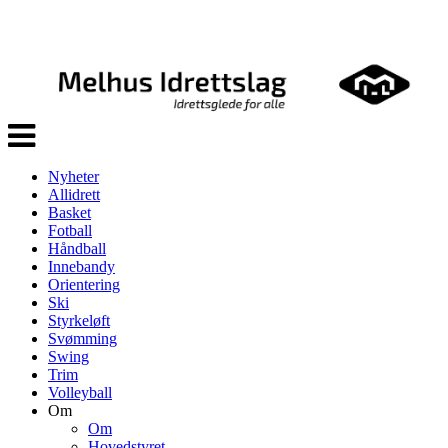
Veksle
navigasjon
Nyheter
Allidrett
Basket
Fotball
Håndball
Innebandy
Orientering
Ski
Styrkeløft
Svømming
Swing
Trim
Volleyball
Om
Om
Hovedstyret