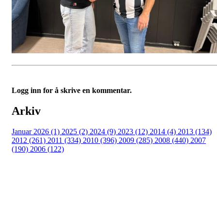
Logg inn for å skrive en kommentar.
Arkiv
Januar 2026 (1)
2025 (2)
2024 (9)
2023 (12)
2014 (4)
2013 (134)
2012 (261)
2011 (334)
2010 (396)
2009 (285)
2008 (440)
2007
(190)
2006 (122)