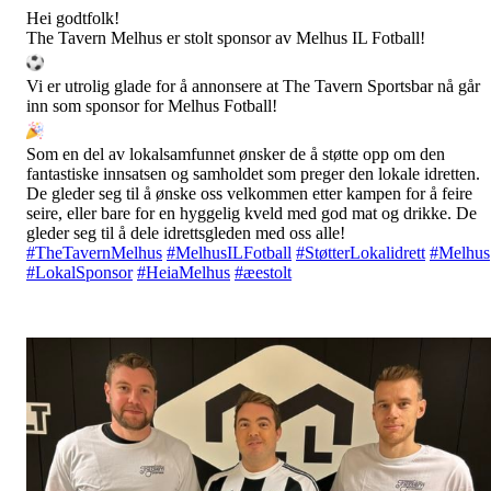
Hei godtfolk!
The Tavern Melhus er stolt sponsor av Melhus IL Fotball!
Vi er utrolig glade for å annonsere at The Tavern Sportsbar nå går
inn som sponsor for Melhus Fotball!
Som en del av lokalsamfunnet ønsker de å støtte opp om den
fantastiske innsatsen og samholdet som preger den lokale idretten.
De gleder seg til å ønske oss velkommen etter kampen for å feire
seire, eller bare for en hyggelig kveld med god mat og drikke. De
gleder seg til å dele idrettsgleden med oss
alle!
#TheTavernMelhus
#MelhusILFotball
#StøtterLokalidrett
#Melhus
#LokalSponsor
#HeiaMelhus
#æestolt