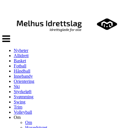
Veksle
navigasjon
Nyheter
Allidrett
Basket
Fotball
Håndball
Innebandy
Orientering
Ski
Styrkeløft
Svømming
Swing
Trim
Volleyball
Om
Om
Hovedstyret