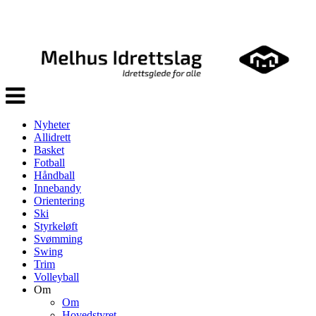
Veksle
navigasjon
Nyheter
Allidrett
Basket
Fotball
Håndball
Innebandy
Orientering
Ski
Styrkeløft
Svømming
Swing
Trim
Volleyball
Om
Om
Hovedstyret