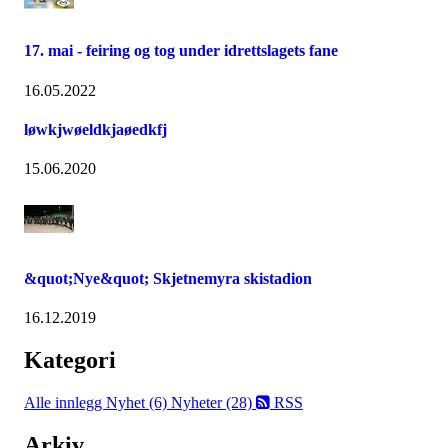
17. mai - feiring og tog under idrettslagets fane
16.05.2022
løwkjwøeldkjaøedkfj
15.06.2020
&quot;Nye&quot; Skjetnemyra skistadion
16.12.2019
Kategori
Alle innlegg
Nyhet (6)
Nyheter (28)
RSS
Arkiv