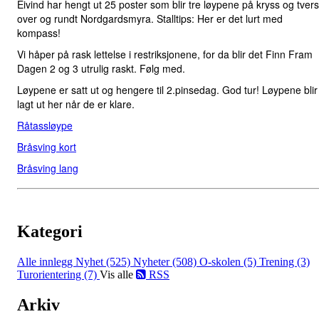
Eivind har hengt ut 25 poster som blir tre løypene på kryss og tvers
over og rundt Nordgardsmyra. Stalltips: Her er det lurt med
kompass!
Vi håper på rask lettelse i restriksjonene, for da blir det Finn Fram
Dagen 2 og 3 utrulig raskt. Følg med.
Løypene er satt ut og hengere til 2.pinsedag. God tur! Løypene blir
lagt ut her når de er klare.
Råtassløype
Bråsving kort
Bråsving lang
Kategori
Alle innlegg
Nyhet (525)
Nyheter (508)
O-skolen (5)
Trening (3)
Turorientering (7)
Vis alle
RSS
Arkiv