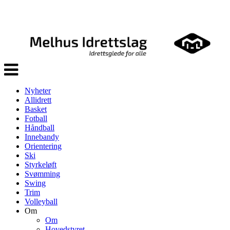
Veksle
navigasjon
Nyheter
Allidrett
Basket
Fotball
Håndball
Innebandy
Orientering
Ski
Styrkeløft
Svømming
Swing
Trim
Volleyball
Om
Om
Hovedstyret