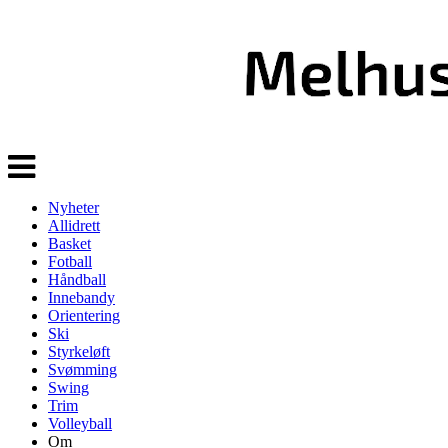
Veksle
navigasjon
Nyheter
Allidrett
Basket
Fotball
Håndball
Innebandy
Orientering
Ski
Styrkeløft
Svømming
Swing
Trim
Volleyball
Om