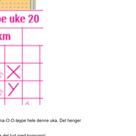
Ona-O-O-løype hele denne uka. Det henger
 er det lurt med kompass!