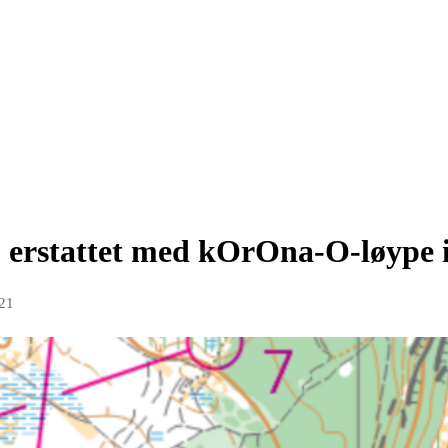
erstattet med kOrOna-O-løype i
021