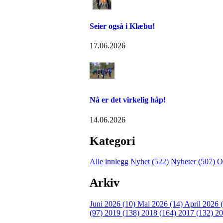
Seier også i Klæbu!
17.06.2026
Nå er det virkelig håp!
14.06.2026
Kategori
Alle innlegg
Nyhet (522)
Nyheter (507)
O
Arkiv
Juni 2026 (10)
Mai 2026 (14)
April 2026 
(97)
2019 (138)
2018 (164)
2017 (132)
20