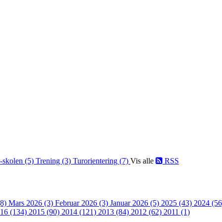
-skolen (5)
Trening (3)
Turorientering (7)
Vis alle
RSS
(8)
Mars 2026 (3)
Februar 2026 (3)
Januar 2026 (5)
2025 (43)
2024 (5
16 (134)
2015 (90)
2014 (121)
2013 (84)
2012 (62)
2011 (1)