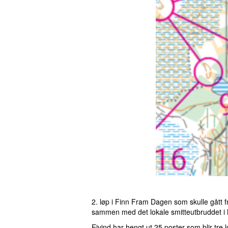
2. løp i Finn Fram Dagen som skulle gått 
sammen med det lokale smitteutbruddet i 
Eivind har hengt ut 25 poster som blir tre