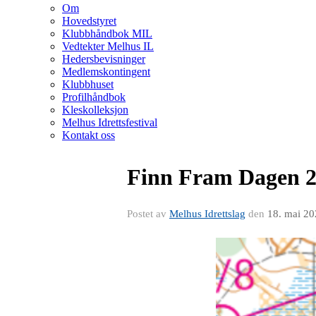
Om
Hovedstyret
Klubbhåndbok MIL
Vedtekter Melhus IL
Hedersbevisninger
Medlemskontingent
Klubbhuset
Profilhåndbok
Kleskolleksjon
Melhus Idrettsfestival
Kontakt oss
Finn Fram Dagen 2 
Postet av
Melhus Idrettslag
den
18. mai 2