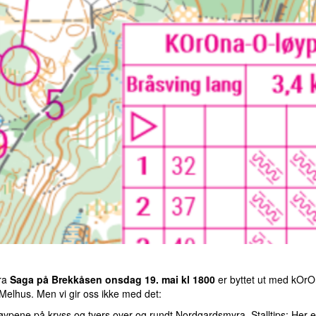
fra
Saga på Brekkåsen onsdag 19. mai kl 1800
er byttet ut med kOr
Melhus. Men vi gir oss ikke med det:
 løypene på kryss og tvers over og rundt Nordgardsmyra. Stalltips: Her