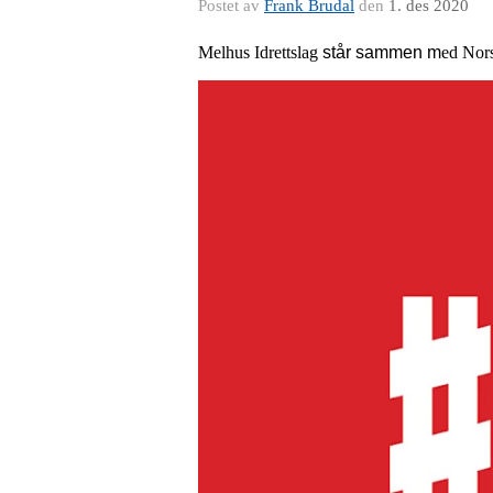
Postet av
Frank Brudal
den
1. des 2020
Melhus Idrettslag
står sammen m
ed Nors