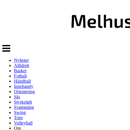
Veksle
navigasjon
Nyheter
Allidrett
Basket
Fotball
Håndball
Innebandy
Orientering
Ski
Styrkeløft
Svømming
Swing
Trim
Volleyball
Om