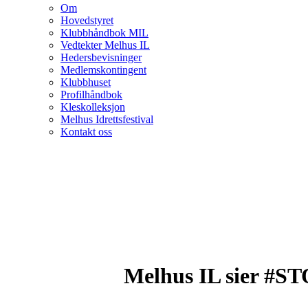
Om
Hovedstyret
Klubbhåndbok MIL
Vedtekter Melhus IL
Hedersbevisninger
Medlemskontingent
Klubbhuset
Profilhåndbok
Kleskolleksjon
Melhus Idrettsfestival
Kontakt oss
Melhus IL sier #STO