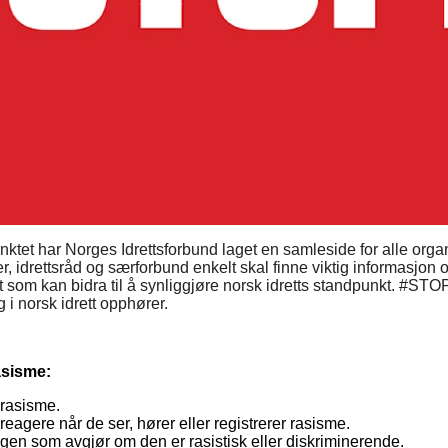
nktet har Norges Idrettsforbund laget en samleside for alle orga
tser, idrettsråd og særforbund enkelt skal finne viktig informasj
t som kan bidra til å synliggjøre norsk idretts standpunkt. #ST
ng i norsk idrett opphører.
asisme:
 rasisme.
å reagere når de ser, hører eller registrerer rasisme.
en som avgjør om den er rasistisk eller diskriminerende.