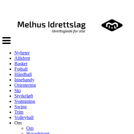
Veksle
navigasjon
Nyheter
Allidrett
Basket
Fotball
Håndball
Innebandy
Orientering
Ski
Styrkeløft
Svømming
Swing
Trim
Volleyball
Om
Om
Hovedstyret