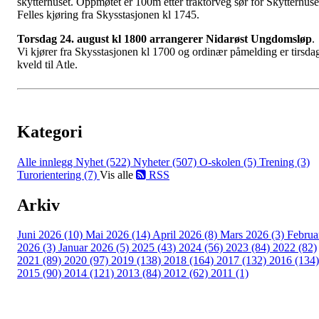
skytterhuset. Oppmøtet er 100m etter traktorveg sør for Skytterhuse
Felles kjøring fra Skysstasjonen kl 1745.
Torsdag 24. august kl 1800 arrangerer Nidarøst Ungdomsløp
.
Vi kjører fra Skysstasjonen kl 1700 og ordinær påmelding er tirsda
kveld til Atle.
Kategori
Alle innlegg
Nyhet (522)
Nyheter (507)
O-skolen (5)
Trening (3)
Turorientering (7)
Vis alle
RSS
Arkiv
Juni 2026 (10)
Mai 2026 (14)
April 2026 (8)
Mars 2026 (3)
Februa
2026 (3)
Januar 2026 (5)
2025 (43)
2024 (56)
2023 (84)
2022 (82)
2021 (89)
2020 (97)
2019 (138)
2018 (164)
2017 (132)
2016 (134)
2015 (90)
2014 (121)
2013 (84)
2012 (62)
2011 (1)