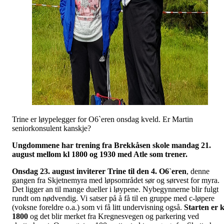
Trine er løypelegger for O6`eren onsdag kveld. Er Martin
seniorkonsulent kanskje?
Ungdommene har trening fra Brekkåsen skole mandag 21.
august mellom kl 1800 og 1930 med Atle som trener.
Onsdag 23. august inviterer Trine til den 4. O6`eren
, denne
gangen fra Skjetnemyra med løpsområdet sør og sørvest for myra.
Det ligger an til mange dueller i løypene. Nybegynnerne blir fulgt
rundt om nødvendig. Vi satser på å få til en gruppe med c-løpere
(voksne foreldre o.a.) som vi få litt undervisning også.
Starten er k
1800
og det blir merket fra Kregnesvegen og parkering ved