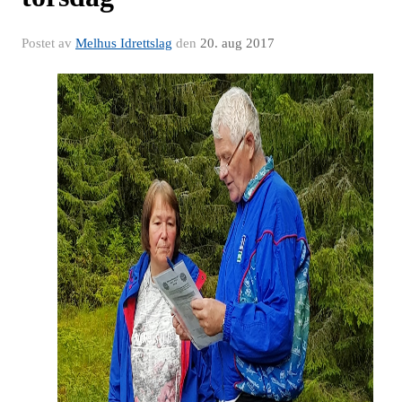
Postet av
Melhus Idrettslag
den
20. aug 2017