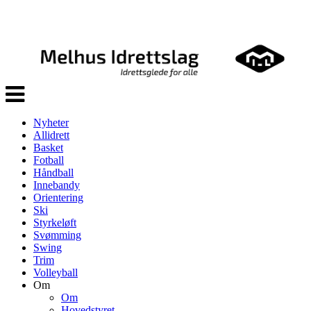
Veksle
navigasjon
Nyheter
Allidrett
Basket
Fotball
Håndball
Innebandy
Orientering
Ski
Styrkeløft
Svømming
Swing
Trim
Volleyball
Om
Om
Hovedstyret