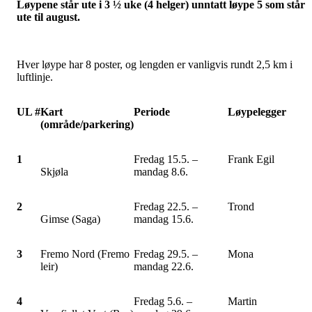
Løypene står ute i 3 ½ uke (4 helger) unntatt løype 5 som står
ute til august.
Hver løype har 8 poster, og lengden er vanligvis rundt 2,5 km i
luftlinje.
UL #
Kart
Periode
Løypelegger
(område/parkering)
1
Fredag 15.5. –
Frank Egil
Skjøla
mandag 8.6.
2
Fredag 22.5. –
Trond
Gimse (Saga)
mandag 15.6.
3
Fremo Nord (Fremo
Fredag 29.5. –
Mona
leir)
mandag 22.6.
4
Fredag 5.6. –
Martin