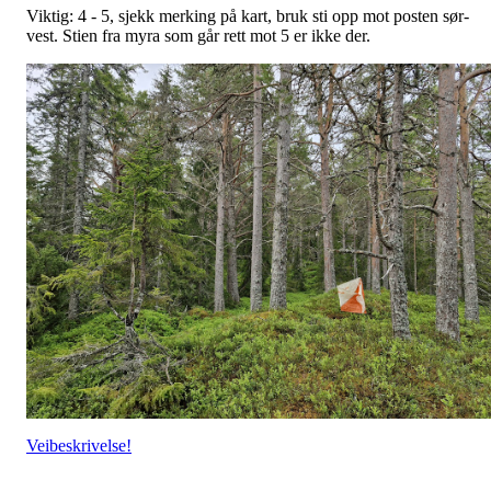
Viktig: 4 - 5, sjekk merking på kart, bruk sti opp mot posten sør-
vest. Stien fra myra som går rett mot 5 er ikke der.
Veibeskrivelse!
Vi ønsker alle god tur!