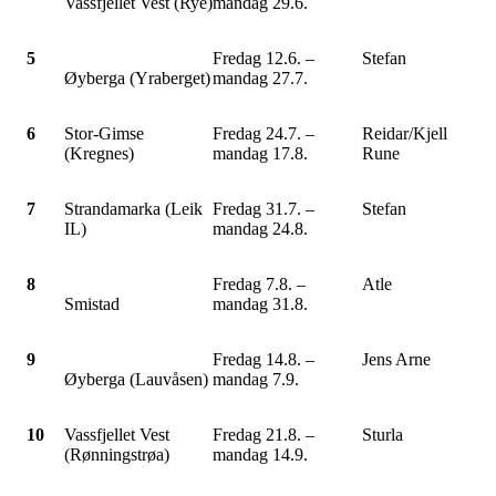
Vassfjellet Vest (Rye)
mandag 29.6.
5
Fredag 12.6. –
Stefan
Øyberga (Yraberget)
mandag 27.7.
6
Stor-Gimse
Fredag 24.7. –
Reidar/Kjell
(Kregnes)
mandag 17.8.
Rune
7
Strandamarka (Leik
Fredag 31.7. –
Stefan
IL)
mandag 24.8.
8
Fredag 7.8. –
Atle
Smistad
mandag 31.8.
9
Fredag 14.8. –
Jens Arne
Øyberga (Lauvåsen)
mandag 7.9.
10
Vassfjellet Vest
Fredag 21.8. –
Sturla
(Rønningstrøa)
mandag 14.9.