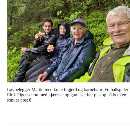
Løypelegger Martin med kone Ingjerd og barnebarn: Fotballspiller
Eirik Figenschou med kjæreste og gamliser har pitstop på benken
som er post 8.