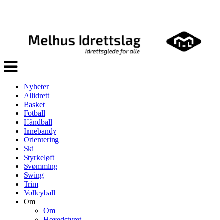
Veksle
navigasjon
Nyheter
Allidrett
Basket
Fotball
Håndball
Innebandy
Orientering
Ski
Styrkeløft
Svømming
Swing
Trim
Volleyball
Om
Om
Hovedstyret