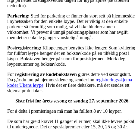
lagt på nettet torsdagskvelden dagen før løypa åpnes (se tabellen
nedenfor).
Parkering:
Sted for parkering er finner du stort sett på hjemmesid
i nyhetssaken for den enkelte løype. Det er viktig at den enkelte
parkerer så fornuftig som mulig, så vi ikke hindrer annen
virksomhet. Vi prøver å unngå parkeringsplasser som har avgift,
men det er enkelte ganger vanskelig å unngå.
Postregistrering:
Klippetenger benyttes ikke lenger. Som kvitterin
for fullført løype henger det en bokstavkode på en tilfeldig post i
løypa. Bokstaven henger på snora for postskjermen. Merk deg
løypenummer og bokstavkode.
For
registrering av kodebokstaven
gjøres dette ved sesongslutt.
Da går du inn på hjemmesidene og sender inn
registreringsskjema
koder Ukens løype
. Hvis det er flere deltakere, må det sendes ett
skjema pr deltaker.
Siste frist for årets sesong er søndag 27. september 2026.
For å delta i premieringen må man ha fullført 8 av 10 løyper.
De som har greid kravet 11 ganger eller mer, skal ikke levere pokal
til undertegnede. Det er spesialpremier etter 15, 20, 25 og 30 år.