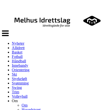
Veksle
navigasjon
Nyheter
Allidrett
Basket
Fotball
Håndball
Innebandy
Orientering
Ski
Styrkeløft
Svømming
Swing
Trim
Volleyball
Om
Om
Hovedstyret