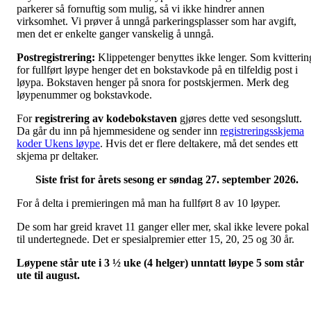
parkerer så fornuftig som mulig, så vi ikke hindrer annen
virksomhet. Vi prøver å unngå parkeringsplasser som har avgift,
men det er enkelte ganger vanskelig å unngå.
Postregistrering:
Klippetenger benyttes ikke lenger. Som kvitterin
for fullført løype henger det en bokstavkode på en tilfeldig post i
løypa. Bokstaven henger på snora for postskjermen. Merk deg
løypenummer og bokstavkode.
For
registrering av kodebokstaven
gjøres dette ved sesongslutt.
Da går du inn på hjemmesidene og sender inn
registreringsskjema
koder Ukens løype
. Hvis det er flere deltakere, må det sendes ett
skjema pr deltaker.
Siste frist for årets sesong er søndag 27. september 2026.
For å delta i premieringen må man ha fullført 8 av 10 løyper.
De som har greid kravet 11 ganger eller mer, skal ikke levere pokal
til undertegnede. Det er spesialpremier etter 15, 20, 25 og 30 år.
Løypene står ute i 3 ½ uke (4 helger) unntatt løype 5 som står
ute til august.