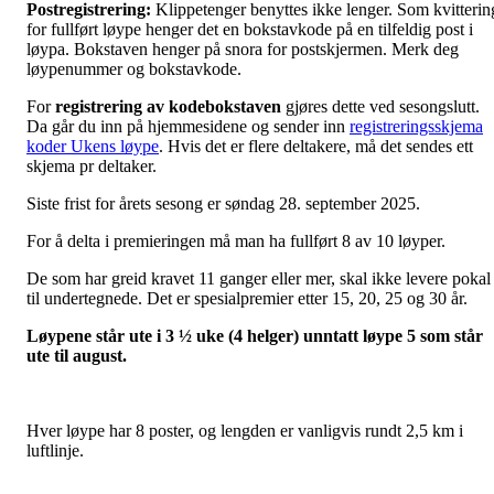
Postregistrering:
Klippetenger benyttes ikke lenger. Som kvitterin
for fullført løype henger det en bokstavkode på en tilfeldig post i
løypa. Bokstaven henger på snora for postskjermen. Merk deg
løypenummer og bokstavkode.
For
registrering av kodebokstaven
gjøres dette ved sesongslutt.
Da går du inn på hjemmesidene og sender inn
registreringsskjema
koder Ukens løype
. Hvis det er flere deltakere, må det sendes ett
skjema pr deltaker.
Siste frist for årets sesong er søndag 28. september 2025.
For å delta i premieringen må man ha fullført 8 av 10 løyper.
De som har greid kravet 11 ganger eller mer, skal ikke levere pokal
til undertegnede. Det er spesialpremier etter 15, 20, 25 og 30 år.
Løypene står ute i 3 ½ uke (4 helger) unntatt løype 5 som står
ute til august.
Hver løype har 8 poster, og lengden er vanligvis rundt 2,5 km i
luftlinje.