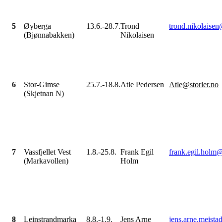
5
Øyberga
13.6.-28.7.
Trond
trond.nikolaise
(Bjønnabakken)
Nikolaisen
6
Stor-Gimse
25.7.-18.8.
Atle Pedersen
Atle@storler.no
(Skjetnan N)
7
Vassfjellet Vest
1.8.-25.8.
Frank Egil
frank.egil.holm
(Markavollen)
Holm
8
Leinstrandmarka
8.8.-1.9.
Jens Arne
jens.arne.meist