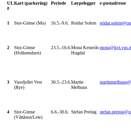
UL
Kart (parkering)
Periode
Løypelegger
e-postadresse
#
1
Stor-Gimse (Mo)
16.5.-9.6.
Reidar Solem
reidar.solem@ou
2
Stor-Gimse
23.5.-16.6.
Mona Keiserås
mona@kvt.vgs.
(Hollumsåsen)
Hugdal
3
Vassfjellet Vest
30.5.-23.6.
Martin
martinmelhuus@
(Rye)
Melhuus
4
Stor-Gimse
6.6.-30.6.
Stefan Preisig
stefan.preisig@
(Våttåsen/Lete)