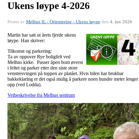
Ukens løype 4-2026
Postet av
Melhus IL - Orientering - Ukens løype
den
4. jun 2026
Martin har satt ut årets fjerde ukens
løype. Han skriver:
Tilkomst og parkering:
Ta av oppover Rye boligfelt ved
Melhus kirke. Passer åpen bom øverst
i feltet og parker etter den siste store
venstresvingen på toppen av platået. Hvis bilen har brukbar
bakkeklaring er det også mulig å parkere noen hundre meter lenger
opp (ved Lodda).
Veibeskrivelse fra Melhus sentrum