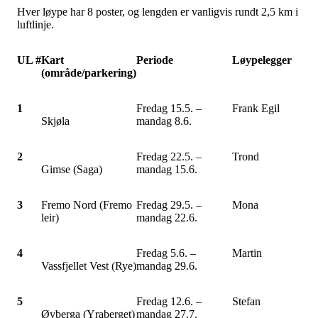
Hver løype har 8 poster, og lengden er vanligvis rundt 2,5 km i
luftlinje.
UL #
Kart
Periode
Løypelegger
(område/parkering)
1
Fredag 15.5. –
Frank Egil
Skjøla
mandag 8.6.
2
Fredag 22.5. –
Trond
Gimse (Saga)
mandag 15.6.
3
Fremo Nord (Fremo
Fredag 29.5. –
Mona
leir)
mandag 22.6.
4
Fredag 5.6. –
Martin
Vassfjellet Vest (Rye)
mandag 29.6.
5
Fredag 12.6. –
Stefan
Øyberga (Yraberget)
mandag 27.7.