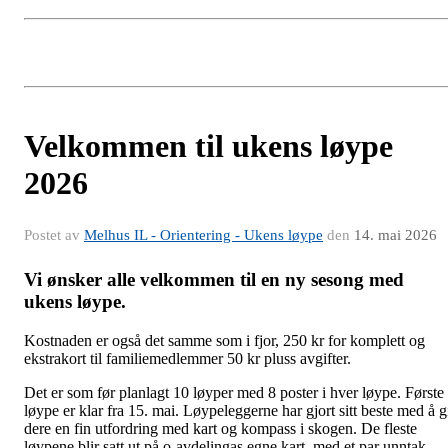
Velkommen til ukens løype
2026
Postet av
Melhus IL - Orientering - Ukens løype
den
14. mai 2026
Vi ønsker alle velkommen til en ny sesong med
ukens løype.
Kostnaden er også det samme som i fjor, 250 kr for komplett og
ekstrakort til familiemedlemmer 50 kr pluss avgifter.
Det er som før planlagt 10 løyper med 8 poster i hver løype. Første
løype er klar fra 15. mai. Løypeleggerne har gjort sitt beste med å g
dere en fin utfordring med kart og kompass i skogen. De fleste
løypene blir satt ut på o-avdelingas egne kart, med et par unntak.