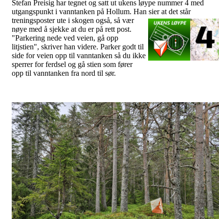
Stefan Preisig har tegnet og satt ut ukens løype nummer 4 med
utgangspunkt i vanntanken på Hollum. Han sier at det står
treningsposter ute i s
kogen også, så vær
nøye med å sjekke at du er på rett post.
"
Parkering nede ved veien, gå opp
litjstien", skriver han videre. Parker godt til
side for veien opp til vanntanken så du ikke
sperrer for ferdsel og gå stien som fører
opp til vanntanken fra nord til sør.