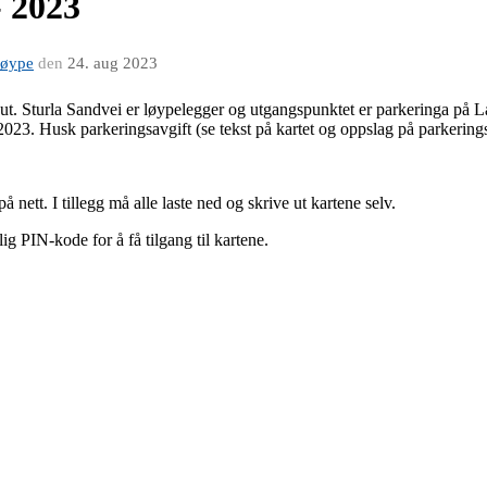
- 2023
løype
den
24. aug 2023
tt ut. Sturla Sandvei er løypelegger og utgangspunktet er parkeringa på
.2023. Husk parkeringsavgift (se tekst på kartet og oppslag på parkering
å nett. I tillegg må alle laste ned og skrive ut kartene selv.
ig PIN-kode for å få tilgang til kartene.