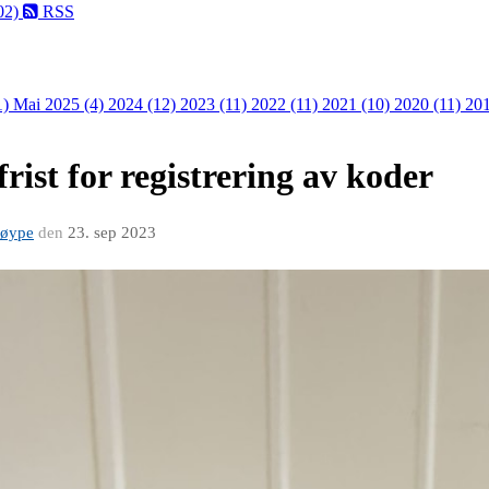
02)
RSS
1)
Mai 2025 (4)
2024 (12)
2023 (11)
2022 (11)
2021 (10)
2020 (11)
201
rist for registrering av koder
løype
den
23. sep 2023