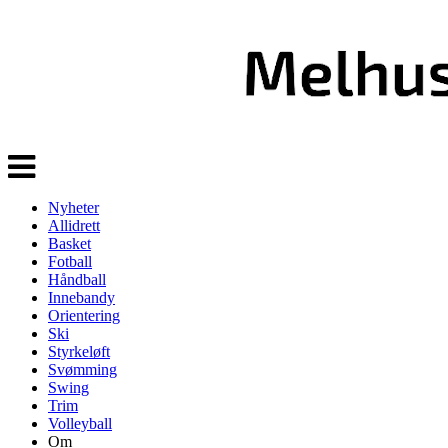
Veksle
navigasjon
Nyheter
Allidrett
Basket
Fotball
Håndball
Innebandy
Orientering
Ski
Styrkeløft
Svømming
Swing
Trim
Volleyball
Om