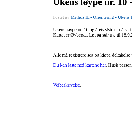
Ukens løype nr. 10 
Postet av
Melhus IL - Orientering - Ukens 
Ukens løype nr. 10 og årets siste er nå sa
Kartet er Øyberga. Løypa står ute til 18.9
Alle må registrere seg og kjøpe deltakelse p
Du kan laste ned kartene her
. Husk personl
Veibeskrivelse
.