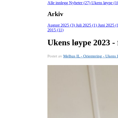
Alle innlegg
Nyheter (27)
Ukens løype (1
Arkiv
August 2025 (3)
Juli 2025 (1)
Juni 2025 (
2015 (11)
Ukens løype 2023 - f
Postet av
Melhus IL - Orientering - Ukens 