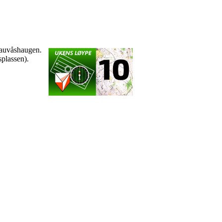
 Lauvåshaugen.
splassen).