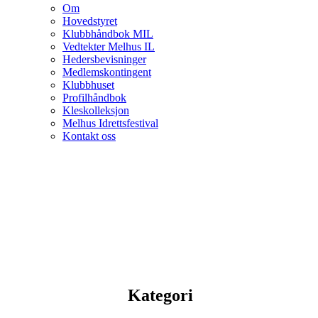
Om
Hovedstyret
Klubbhåndbok MIL
Vedtekter Melhus IL
Hedersbevisninger
Medlemskontingent
Klubbhuset
Profilhåndbok
Kleskolleksjon
Melhus Idrettsfestival
Kontakt oss
Kategori