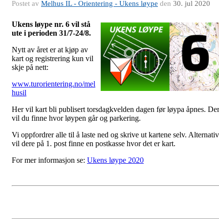
Postet av
Melhus IL - Orientering - Ukens løype
den
30. jul 2020
Ukens løype nr. 6 vil stå
ute i perioden 31/7-24/8.
Nytt av året er at kjøp av
kart og registrering kun vil
skje på nett:
www.turorientering.no/mel
husil
Her vil kart bli publisert torsdagkvelden dagen før løypa åpnes. De
vil du finne hvor løypen går og parkering.
Vi oppfordrer alle til å laste ned og skrive ut kartene selv. Alternativ
vil dere på 1. post finne en postkasse hvor det er kart.
For mer informasjon se:
Ukens løype 2020