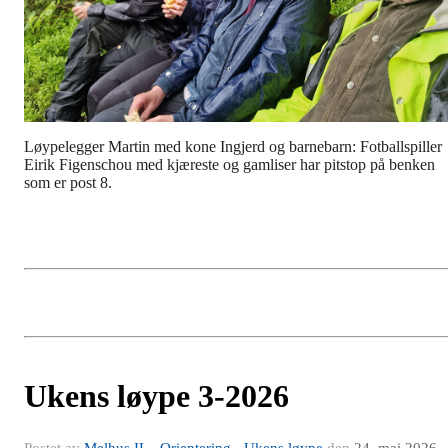
Løypelegger Martin med kone Ingjerd og barnebarn: Fotballspiller
Eirik Figenschou med kjæreste og gamliser har pitstop på benken
som er post 8.
Ukens løype 3-2026
Postet av
Melhus IL - Orientering - Ukens løype
den
24. mai 2026