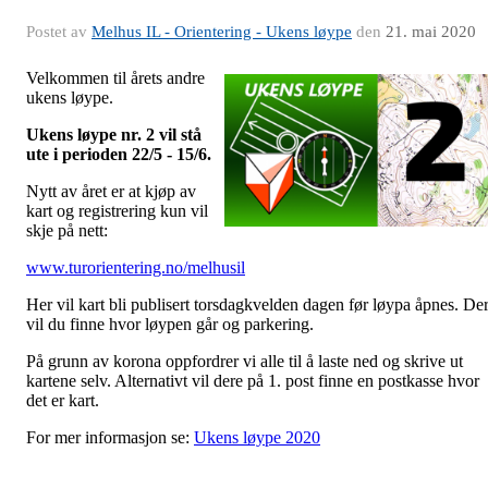
Postet av
Melhus IL - Orientering - Ukens løype
den
21. mai 2020
Velkommen til årets andre
ukens løype.
Ukens løype nr. 2 vil stå
ute i perioden 22/5 - 15/6.
Nytt av året er at kjøp av
kart og registrering kun vil
skje på nett:
www.turorientering.no/melhusil
Her vil kart bli publisert torsdagkvelden dagen før løypa åpnes. De
vil du finne hvor løypen går og parkering.
På grunn av korona oppfordrer vi alle til å laste ned og skrive ut
kartene selv. Alternativt vil dere på 1. post finne en postkasse hvor
det er kart.
For mer informasjon se:
Ukens løype 2020