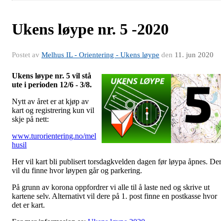
Ukens løype nr. 5 -2020
Postet av
Melhus IL - Orientering - Ukens løype
den
11. jun 2020
Ukens løype nr. 5 vil stå
ute i perioden 12/6 - 3/8.
Nytt av året er at kjøp av
kart og registrering kun vil
skje på nett:
www.turorientering.no/mel
husil
Her vil kart bli publisert torsdagkvelden dagen før løypa åpnes. De
vil du finne hvor løypen går og parkering.
På grunn av korona oppfordrer vi alle til å laste ned og skrive ut
kartene selv. Alternativt vil dere på 1. post finne en postkasse hvor
det er kart.