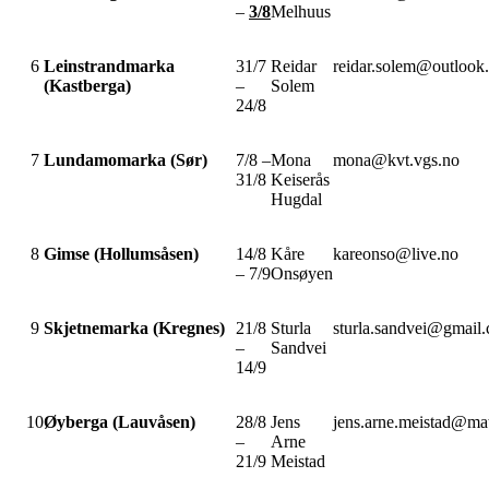
–
3/8
Melhuus
6
Leinstrandmarka
31/7
Reidar
reidar.solem@outlook
(Kastberga)
–
Solem
24/8
7
Lundamomarka (Sør)
7/8 –
Mona
mona@kvt.vgs.no
31/8
Keiserås
Hugdal
8
Gimse (Hollumsåsen)
14/8
Kåre
kareonso@live.no
– 7/9
Onsøyen
9
Skjetnemarka (Kregnes)
21/8
Sturla
sturla.sandvei@gmail
–
Sandvei
14/9
10
Øyberga (Lauvåsen)
28/8
Jens
jens.arne.meistad@mat
–
Arne
21/9
Meistad