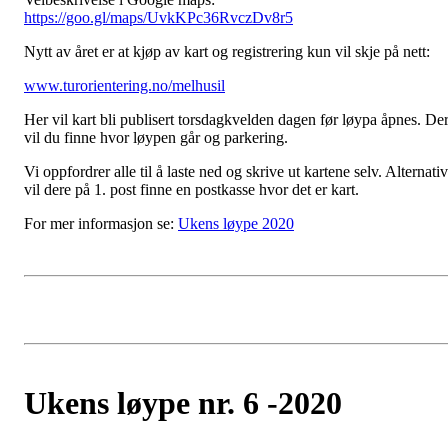
https://goo.gl/maps/UvkKPc36RvczDv8r5
Nytt av året er at kjøp av kart og registrering kun vil skje på nett:
www.turorientering.no/melhusil
Her vil kart bli publisert torsdagkvelden dagen før løypa åpnes. De
vil du finne hvor løypen går og parkering.
Vi oppfordrer alle til å laste ned og skrive ut kartene selv. Alternativ
vil dere på 1. post finne en postkasse hvor det er kart.
For mer informasjon se:
Ukens løype 2020
Ukens løype nr. 6 -2020