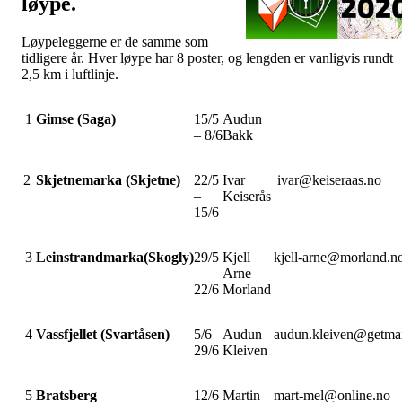
løype.
Løypeleggerne er de samme som
tidligere år. Hver løype har 8 poster, og lengden er vanligvis rundt
2,5 km i luftlinje.
1
Gimse (Saga)
15/5
Audun
– 8/6
Bakk
2
Skjetnemarka (Skjetne)
22/5
Ivar
ivar@keiseraas.no
–
Keiserås
15/6
3
Leinstrandmarka(Skogly)
29/5
Kjell
kjell-arne@morland.n
–
Arne
22/6
Morland
4
Vassfjellet (Svartåsen)
5/6 –
Audun
audun.kleiven@getmai
29/6
Kleiven
5
Bratsberg
12/6
Martin
mart-mel@online.no