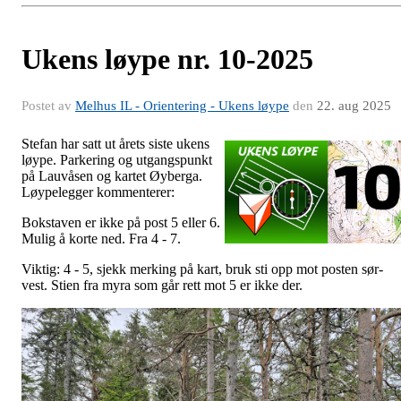
Ukens løype nr. 10-2025
Postet av
Melhus IL - Orientering - Ukens løype
den
22. aug 2025
Stefan har satt ut årets siste ukens
løype. Parkering og utgangspunkt
på Lauvåsen og kartet Øyberga.
Løypelegger kommenterer:
Bokstaven er ikke på post 5 eller 6.
Mulig å korte ned. Fra 4 - 7.
Viktig: 4 - 5, sjekk merking på kart, bruk sti opp mot posten sør-
vest. Stien fra myra som går rett mot 5 er ikke der.