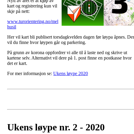
Nytt av året er at kjøp av
kart og registrering kun vil
skje på nett:
www.turorientering.no/mel
husil
Her vil kart bli publisert torsdagkvelden dagen før løypa åpnes. De
vil du finne hvor løypen går og parkering.
På grunn av korona oppfordrer vi alle til å laste ned og skrive ut
kartene selv. Alternativt vil dere på 1. post finne en postkasse hvor
det er kart.
For mer informasjon se:
Ukens løype 2020
Ukens løype nr. 2 - 2020