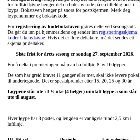
for fullført løype henger det en bokstavkode på en tilfeldig post i
løypa. Bokstaven henger på snora for postskjermen. Merk deg
løypenummer og bokstavkode.
For
registrering av kodebokstaven
gjøres dette ved sesongslutt.
Da går du inn på hjemmesidene og sender inn
registreringsskjema
koder Ukens løype
. Hvis det er flere deltakere, må det sendes ett
skjema pr deltaker.
Siste frist for årets sesong er søndag 27. september 2026.
For å delta i premieringen må man ha fullført 8 av 10 løyper.
De som har greid kravet 11 ganger eller mer, skal ikke levere pokal
til undertegnede. Det er spesialpremier etter 15, 20, 25 og 30 år.
Løypene står ute i 3 ½ uke (4 helger) unntatt løype 5 som står
ute til august.
Hver løype har 8 poster, og lengden er vanligvis rundt 2,5 km i
luftlinje.
UL #
Kart
Periode
Løypelegger