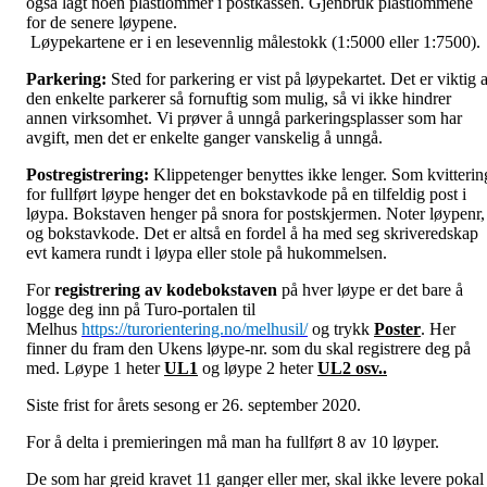
også lagt noen plastlommer i postkassen. Gjenbruk plastlommene
for de senere løypene.
Løypekartene er i en lesevennlig målestokk (1:5000 eller 1:7500).
Parkering:
Sted for parkering er vist på løypekartet. Det er viktig a
den enkelte parkerer så fornuftig som mulig, så vi ikke hindrer
annen virksomhet. Vi prøver å unngå parkeringsplasser som har
avgift, men det er enkelte ganger vanskelig å unngå.
Postregistrering:
Klippetenger benyttes ikke lenger. Som kvitterin
for fullført løype henger det en bokstavkode på en tilfeldig post i
løypa. Bokstaven henger på snora for postskjermen. Noter løypenr,
og bokstavkode. Det er altså en fordel å ha med seg skriveredskap
evt kamera rundt i løypa eller stole på hukommelsen.
For
registrering av kodebokstaven
på hver løype er det bare å
logge deg inn på Turo-portalen til
Melhus
https://turorientering.no/melhusil/
og trykk
Poster
. Her
finner du fram den Ukens løype-nr. som du skal registrere deg på
med. Løype 1 heter
UL1
og løype 2 heter
UL2 osv..
Siste frist for årets sesong er 26. september 2020.
For å delta i premieringen må man ha fullført 8 av 10 løyper.
De som har greid kravet 11 ganger eller mer, skal ikke levere pokal