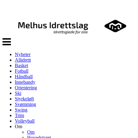
Veksle
navigasjon
Nyheter
Allidrett
Basket
Fotball
Håndball
Innebandy
Orientering
Ski
Styrkeløft
Svømming
Swing
Trim
Volleyball
Om
Om
Hovedstyret