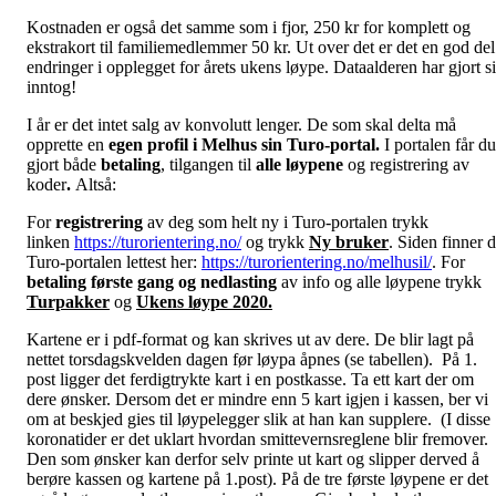
Kostnaden er også det samme som i fjor, 250 kr for komplett og
ekstrakort til familiemedlemmer 50 kr. Ut over det er det en god del
endringer i opplegget for årets ukens løype. Dataalderen har gjort si
inntog!
I år er det intet salg av konvolutt lenger. De som skal delta må
opprette en
egen profil i Melhus sin Turo-portal.
I portalen får du
gjort både
betaling
, tilgangen til
alle løypene
og registrering av
koder
.
Altså:
For
registrering
av deg som helt ny i Turo-portalen trykk
linken
https://turorientering.no/
og trykk
Ny bruker
. Siden finner 
Turo-portalen lettest her:
https://turorientering.no/melhusil/
.
For
betaling første gang og nedlasting
av info og alle løypene trykk
Turpakker
og
Ukens løype 2020.
Kartene er i pdf-format og kan skrives ut av dere. De blir lagt på
nettet torsdagskvelden dagen før løypa åpnes (se tabellen). På 1.
post ligger det ferdigtrykte kart i en postkasse. Ta ett kart der om
dere ønsker. Dersom det er mindre enn 5 kart igjen i kassen, ber vi
om at beskjed gies til løypelegger slik at han kan supplere. (I disse
koronatider er det uklart hvordan smittevernsreglene blir fremover.
Den som ønsker kan derfor selv printe ut kart og slipper derved å
berøre kassen og kartene på 1.post). På de tre første løypene er det