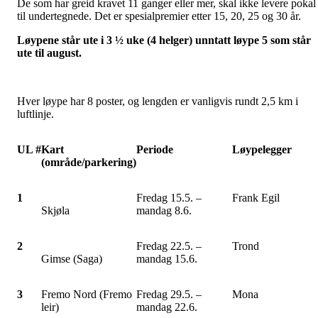
De som har greid kravet 11 ganger eller mer, skal ikke levere pokal
til undertegnede. Det er spesialpremier etter 15, 20, 25 og 30 år.
Løypene står ute i 3 ½ uke (4 helger) unntatt løype 5 som står
ute til august.
Hver løype har 8 poster, og lengden er vanligvis rundt 2,5 km i
luftlinje.
UL #
Kart
Periode
Løypelegger
(område/parkering)
1
Fredag 15.5. –
Frank Egil
Skjøla
mandag 8.6.
2
Fredag 22.5. –
Trond
Gimse (Saga)
mandag 15.6.
3
Fremo Nord (Fremo
Fredag 29.5. –
Mona
leir)
mandag 22.6.