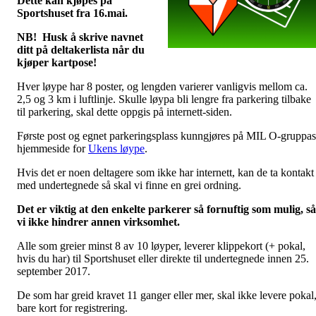
Dette kan kjøpes på
Sportshuset fra 16.mai.
NB! Husk å skrive navnet
ditt på deltakerlista når du
kjøper kartpose!
Hver løype har 8 poster, og lengden varierer vanligvis mellom ca.
2,5 og 3 km i luftlinje. Skulle løypa bli lengre fra parkering tilbake
til parkering, skal dette oppgis på internett-siden.
Første post og egnet parkeringsplass kunngjøres på MIL O-gruppas
hjemmeside for
Ukens løype
.
Hvis det er noen deltagere som ikke har internett, kan de ta kontakt
med undertegnede så skal vi finne en grei ordning.
Det er viktig at den enkelte parkerer så fornuftig som mulig, så
vi ikke hindrer annen virksomhet.
Alle som greier minst 8 av 10 løyper, leverer klippekort (+ pokal,
hvis du har) til Sportshuset eller direkte til undertegnede innen 25.
september 2017.
De som har greid kravet 11 ganger eller mer, skal ikke levere pokal
bare kort for registrering.