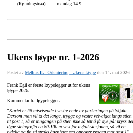
(Rønningstrøa)
mandag 14.9.
Ukens løype nr. 1-2026
Postet av
Melhus IL - Orientering - Ukens løype
den
14. mai 2026
Frank Egil er første løypelegger ut for ukens
løype 2026.
Kommentar fra løypelegger:
"
Kartet er litt misvisende i vestre ende av parkeringen på Skjøla.
Dersom man vil ta det lange, trygge og vestre veivalget langs stien
til post 1, så er inngangen på stien ikke så lett å få øye på: kryss de
dype steingrøfta ca 80-100 m vest for avfallsstasjonen, så vil en
tydelig og fin sti straks åpenbare seg oppover ryggen mot post 1
".