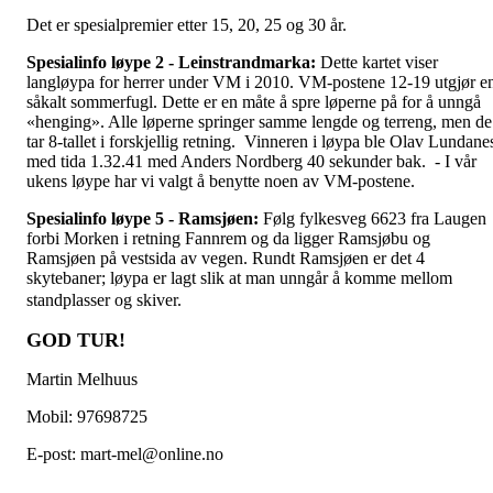
Det er spesialpremier etter 15, 20, 25 og 30 år.
Spesialinfo løype 2 - Leinstrandmarka:
Dette kartet viser
langløypa for herrer under VM i 2010. VM-postene 12-19 utgjør e
såkalt sommerfugl. Dette er en måte å spre løperne på for å unngå
«henging». Alle løperne springer samme lengde og terreng, men de
tar 8-tallet i forskjellig retning. Vinneren i løypa ble Olav Lundane
med tida 1.32.41 med Anders Nordberg 40 sekunder bak. - I vår
ukens løype har vi valgt å benytte noen av VM-postene.
Spesialinfo løype 5 - Ramsjøen:
Følg fylkesveg 6623 fra Laugen
forbi Morken i retning Fannrem og da ligger Ramsjøbu og
Ramsjøen på vestsida av vegen. Rundt Ramsjøen er det 4
skytebaner; løypa er lagt slik at man unngår å komme mellom
standplasser og skiver.
GOD TUR!
Martin Melhuus
Mobil: 97698725
E-post: mart-mel@online.no