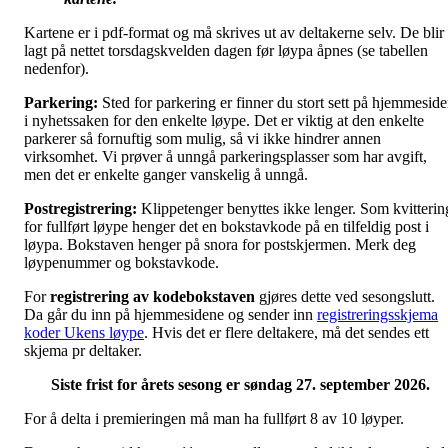
Kartene er i pdf-format og må skrives ut av deltakerne selv. De blir
lagt på nettet torsdagskvelden dagen før løypa åpnes (se tabellen
nedenfor).
Parkering:
Sted for parkering er finner du stort sett på hjemmesid
i nyhetssaken for den enkelte løype. Det er viktig at den enkelte
parkerer så fornuftig som mulig, så vi ikke hindrer annen
virksomhet. Vi prøver å unngå parkeringsplasser som har avgift,
men det er enkelte ganger vanskelig å unngå.
Postregistrering:
Klippetenger benyttes ikke lenger. Som kvitterin
for fullført løype henger det en bokstavkode på en tilfeldig post i
løypa. Bokstaven henger på snora for postskjermen. Merk deg
løypenummer og bokstavkode.
For
registrering av kodebokstaven
gjøres dette ved sesongslutt.
Da går du inn på hjemmesidene og sender inn
registreringsskjema
koder Ukens løype
. Hvis det er flere deltakere, må det sendes ett
skjema pr deltaker.
Siste frist for årets sesong er søndag 27. september 2026.
For å delta i premieringen må man ha fullført 8 av 10 løyper.