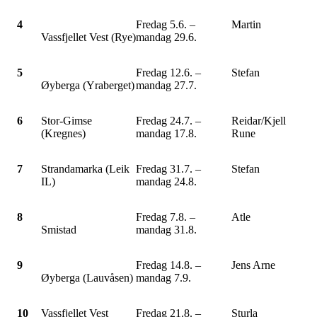
4
Fredag 5.6. –
Martin
Vassfjellet Vest (Rye)
mandag 29.6.
5
Fredag 12.6. –
Stefan
Øyberga (Yraberget)
mandag 27.7.
6
Stor-Gimse
Fredag 24.7. –
Reidar/Kjell
(Kregnes)
mandag 17.8.
Rune
7
Strandamarka (Leik
Fredag 31.7. –
Stefan
IL)
mandag 24.8.
8
Fredag 7.8. –
Atle
Smistad
mandag 31.8.
9
Fredag 14.8. –
Jens Arne
Øyberga (Lauvåsen)
mandag 7.9.
10
Vassfjellet Vest
Fredag 21.8. –
Sturla