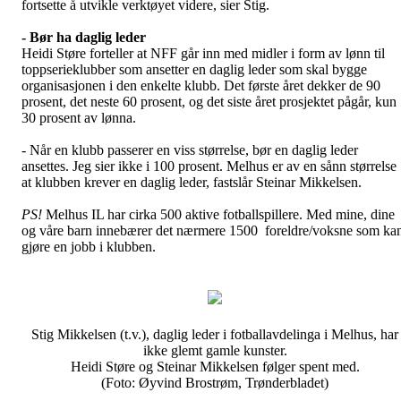
fortsette å utvikle verktøyet videre, sier Stig.
- Bør ha daglig leder
Heidi Støre forteller at NFF går inn med midler i form av lønn til
toppserieklubber som ansetter en daglig leder som skal bygge
organisasjonen i den enkelte klubb. Det første året dekker de 90
prosent, det neste 60 prosent, og det siste året prosjektet pågår, kun
30 prosent av lønna.
- Når en klubb passerer en viss størrelse, bør en daglig leder
ansettes. Jeg sier ikke i 100 prosent. Melhus er av en sånn størrelse
at klubben krever en daglig leder, fastslår Steinar Mikkelsen.
PS!
Melhus IL har cirka 500 aktive fotballspillere. Med mine, dine
og våre barn innebærer det nærmere 1500 foreldre/voksne som ka
gjøre en jobb i klubben.
Stig Mikkelsen (t.v.), daglig leder i fotballavdelinga i Melhus, har
ikke glemt gamle kunster.
Heidi Støre og Steinar Mikkelsen følger spent med.
(Foto: Øyvind Brostrøm, Trønderbladet)