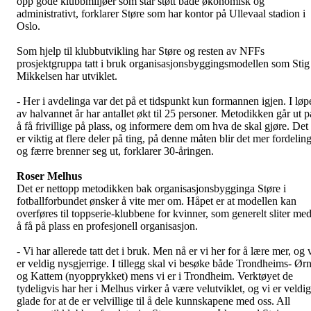
opp gode klubbmiljøer som står støtt både økonomisk og
administrativt, forklarer Støre som har kontor på Ullevaal stadion i
Oslo.
Som hjelp til klubbutvikling har Støre og resten av NFFs
prosjektgruppa tatt i bruk organisasjonsbyggingsmodellen som Stig
Mikkelsen har utviklet.
- Her i avdelinga var det på et tidspunkt kun formannen igjen. I løp
av halvannet år har antallet økt til 25 personer. Metodikken går ut p
å få frivillige på plass, og informere dem om hva de skal gjøre. Det
er viktig at flere deler på ting, på denne måten blir det mer fordelin
og færre brenner seg ut, forklarer 30-åringen.
Roser Melhus
Det er nettopp metodikken bak organisasjonsbygginga Støre i
fotballforbundet ønsker å vite mer om. Håpet er at modellen kan
overføres til toppserie-klubbene for kvinner, som generelt sliter me
å få på plass en profesjonell organisasjon.
- Vi har allerede tatt det i bruk. Men nå er vi her for å lære mer, og 
er veldig nysgjerrige. I tillegg skal vi besøke både Trondheims- Ør
og Kattem (nyopprykket) mens vi er i Trondheim. Verktøyet de
tydeligvis har her i Melhus virker å være velutviklet, og vi er veldig
glade for at de er velvillige til å dele kunnskapene med oss. All