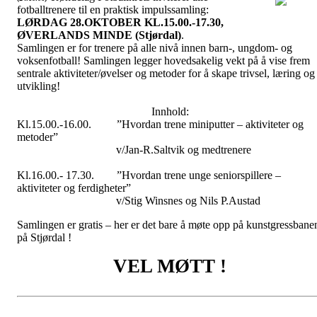
fotballtrenere til en praktisk impulssamling:
Trøndelag Fotball-krets
LØRDAG 28.OKTOBER KL.15.00.-17.30,
ØVERLANDS MINDE (Stjørdal)
.
Samlingen er for trenere på alle nivå innen barn-, ungdom- og
voksenfotball! Samlingen legger hovedsakelig vekt på å vise frem
sentrale aktiviteter/øvelser og metoder for å skape trivsel, læring og
utvikling!
Innhold:
Kl.15.00.-16.00.
”Hvordan trene miniputter – aktiviteter og
metoder”
v/Jan-R.Saltvik og medtrenere
Kl.16.00.- 17.30.
”Hvordan trene unge seniorspillere –
aktiviteter og ferdigheter”
v/Stig Winsnes og Nils P.Austad
Samlingen er gratis – her er det bare å møte opp på kunstgressbane
på Stjørdal !
VEL MØTT !