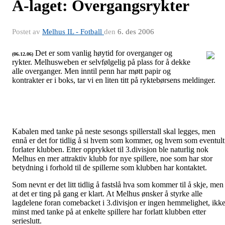
A-laget: Overgangsrykter
Postet av
Melhus IL - Fotball
den
6. des 2006
Det er som vanlig høytid for overganger og
(06.12.06)
rykter. Melhusweben er selvfølgelig på plass for å dekke
Senior Herrer
alle overganger. Men inntil penn har møtt papir og
kontrakter er i boks, tar vi en liten titt på ryktebørsens meldinger.
Kabalen med tanke på neste sesongs spillerstall skal legges, men
ennå er det for tidlig å si hvem som kommer, og hvem som eventult
forlater klubben. Etter opprykket til 3.divisjon ble naturlig nok
Melhus en mer attraktiv klubb for nye spillere, noe som har stor
betydning i forhold til de spillerne som klubben har kontaktet.
Som nevnt er det litt tidlig å fastslå hva som kommer til å skje, men
at det er ting på gang er klart. At Melhus ønsker å styrke alle
lagdelene foran comebacket i 3.divisjon er ingen hemmelighet, ikk
minst med tanke på at enkelte spillere har forlatt klubben etter
serieslutt.