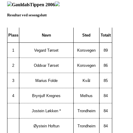
GauldalsTippen 2006
Resultat ved sesongslutt
Plass
Navn
Sted
Totalt
1
Vegard Tørset
Korsvegen
89
2
Oddvar Tørset
Korsvegen
86
3
Marius Folde
Kvål
85
4
Brynjulf Kregnes
Melhus
84
Jostein Løkken *
Trondheim
84
Øystein Hoftun
Trondheim
84