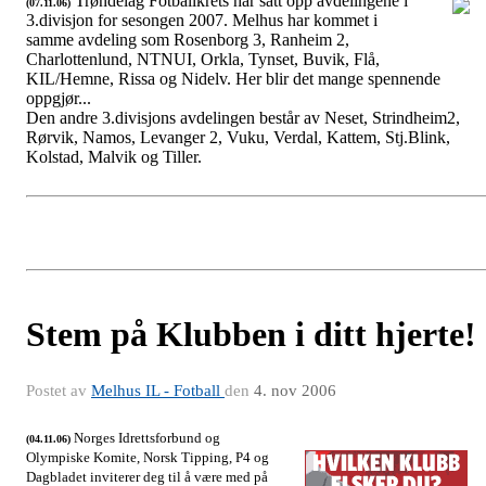
Trøndelag Fotballkrets har satt opp avdelingene i
(07.11.06)
3.divisjon for sesongen 2007. Melhus har kommet i
3.div. 2007
samme avdeling som Rosenborg 3, Ranheim 2,
Charlottenlund, NTNUI, Orkla, Tynset, Buvik, Flå,
KIL/Hemne, Rissa og Nidelv. Her blir det mange spennende
oppgjør...
Den andre 3.divisjons avdelingen består av Neset, Strindheim2,
Rørvik, Namos, Levanger 2, Vuku, Verdal, Kattem, Stj.Blink,
Kolstad, Malvik og Tiller.
Stem på Klubben i ditt hjerte!
Postet av
Melhus IL - Fotball
den
4. nov 2006
Norges Idrettsforbund og
(04.11.06)
Olympiske Komite, Norsk Tipping, P4 og
Dagbladet inviterer deg til å være med på