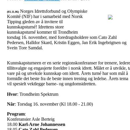
Norges Idrettsforbund og Olympiske
(03.11.06)
Komité (NIF) har i samarbeid med Norsk
Tipping gleden av å invitere til
kunnskapsturné! Idrettens store
Idrettens store kunnskapsturné
kunnskapsturné kommer til Trondheim
torsdag 16. november, med foredragsholdere som Cato Zahl
Pedersen, Halldor Skard, Kristin Eggen, Jan Erik Ingebrigtsen og
Svein Tore Samdal.
Kunnskapsturneen er en serie regionskonferanser for trenere, ledere
tillitsvalgte og engasjerte foreldre i norsk idrett. Målet er å utvikle, t
vare på og utveksle kunnskap om idrett. Årets turné har som mål å
formidle det beste fra de beste innen trening og ledelse. Årets tema
vil spesielt vektlegge barne- og ungdomsidretten.
Hvor
: Trondheim Spektrum
Når
: Torsdag 16. november (Kl 18.00 - 21.00)
Program
:
Konferansier Asle Berteig
18.00
Karl-Arne Johannessen
18.05
Cato Zahl Pedersen