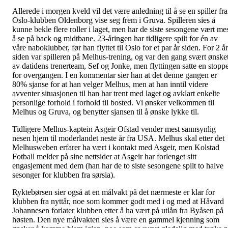
Allerede i morgen kveld vil det være anledning til å se en spiller fra
Oslo-klubben Oldenborg vise seg frem i Gruva. Spilleren sies å
kunne bekle flere roller i laget, men har de siste sesongene vært me
å se på back og midtbane. 23-åringen har tidligere spilt for én av
våre naboklubber, før han flyttet til Oslo for et par år siden. For 2 år
siden var spilleren på Melhus-trening, og var den gang svært ønske
av datidens trenerteam, Sef og Jonke, men flyttingen satte en stopp
for overgangen. I en kommentar sier han at det denne gangen er
80% sjanse for at han velger Melhus, men at han inntil videre
avventer situasjonen til han har trent med laget og avklart enkelte
personlige forhold i forhold til bosted. Vi ønsker velkommen til
Melhus og Gruva, og benytter sjansen til å ønske lykke til.
Tidligere Melhus-kaptein Asgeir Ofstad vender mest sannsynlig
nesen hjem til moderlandet neste år fra USA. Melhus skal etter det
Melhusweben erfarer ha vært i kontakt med Asgeir, men Kolstad
Fotball melder på sine nettsider at Asgeir har forlenget sitt
engasjement med dem (han har de to siste sesongene spilt to halve
sesonger for klubben fra sørsia).
Ryktebørsen sier også at en målvakt på det nærmeste er klar for
klubben fra nyttår, noe som kommer godt med i og med at Håvard
Johannesen forlater klubben etter å ha vært på utlån fra Byåsen på
høsten. Den nye målvakten sies å være en gammel kjenning som