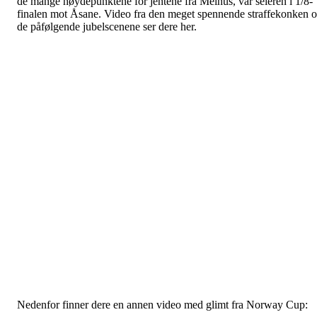
de mange høydepunktene for jentene fra Melhus, var seieren i 1/8-
finalen mot Åsane. Video fra den meget spennende straffekonken 
de påfølgende jubelscenene ser dere her.
Nedenfor finner dere en annen video med glimt fra Norway Cup: