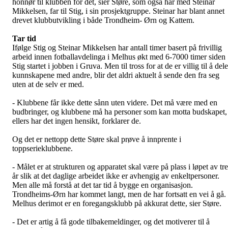
honnør til klubben for det, sier Støre, som også har med Steinar
Mikkelsen, far til Stig, i sin prosjektgruppe. Steinar har blant annet
drevet klubbutvikling i både Trondheim- Ørn og Kattem.
Tar tid
Ifølge Stig og Steinar Mikkelsen har antall timer basert på frivillig
arbeid innen fotballavdelinga i Melhus økt med 6-7000 timer siden
Stig startet i jobben i Gruva. Men til tross for at de er villig til å dele
kunnskapene med andre, blir det aldri aktuelt å sende den fra seg
uten at de selv er med.
- Klubbene får ikke dette sånn uten videre. Det må være med en
budbringer, og klubbene må ha personer som kan motta budskapet,
ellers har det ingen hensikt, forklarer de.
Og det er nettopp dette Støre skal prøve å innprente i
toppserieklubbene.
- Målet er at strukturen og apparatet skal være på plass i løpet av tre
år slik at det daglige arbeidet ikke er avhengig av enkeltpersoner.
Men alle må forstå at det tar tid å bygge en organisasjon.
Trondheims-Ørn har kommet langt, men de har fortsatt en vei å gå.
Melhus derimot er en foregangsklubb på akkurat dette, sier Støre.
- Det er artig å få gode tilbakemeldinger, og det motiverer til å