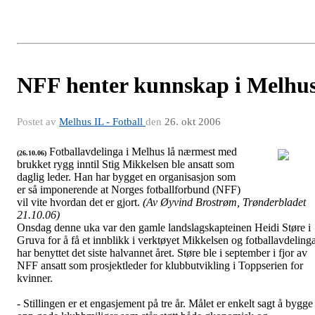
NFF henter kunnskap i Melhu
Postet av
Melhus IL - Fotball
den
26. okt 2006
Fotballavdelinga i Melhus lå nærmest med
(26.10.06)
brukket rygg inntil Stig Mikkelsen ble ansatt som
Samarbeid med NFF
daglig leder. Han har bygget en organisasjon som
er så imponerende at Norges fotballforbund (NFF)
vil vite hvordan det er gjort.
(Av Øyvind Brostrøm, Trønderbladet
21.10.06)
Onsdag denne uka var den gamle landslagskapteinen Heidi Støre i
Gruva for å få et innblikk i verktøyet Mikkelsen og fotballavdeling
har benyttet det siste halvannet året. Støre ble i september i fjor av
NFF ansatt som prosjektleder for klubbutvikling i Toppserien for
kvinner.
- Stillingen er et engasjement på tre år. Målet er enkelt sagt å bygge