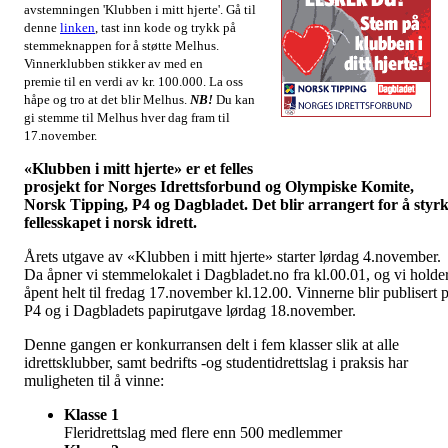
avstemningen 'Klubben i mitt hjerte'. Gå til
denne
linken
,
tast inn kode og trykk på
stemmeknappen for å støtte Melhus.
Vinnerklubben stikker av med en
premie til en verdi av kr. 100.000. La oss
håpe og tro at det blir Melhus.
NB!
Du kan
gi stemme til Melhus hver dag fram til
17.november.
Stem på Melhus som klubben i ditt hjerte!
«Klubben i mitt hjerte» er et felles
prosjekt for Norges Idrettsforbund og Olympiske Komite,
Norsk Tipping, P4 og Dagbladet. Det blir arrangert for å styr
fellesskapet i norsk idrett.
Årets utgave av «Klubben i mitt hjerte» starter lørdag 4.november.
Da åpner vi stemmelokalet i Dagbladet.no fra kl.00.01, og vi holde
åpent helt til fredag 17.november kl.12.00. Vinnerne blir publisert 
P4 og i Dagbladets papirutgave lørdag 18.november.
Denne gangen er konkurransen delt i fem klasser slik at alle
idrettsklubber, samt bedrifts -og studentidrettslag i praksis har
muligheten til å vinne:
Klasse 1
Fleridrettslag med flere enn 500 medlemmer