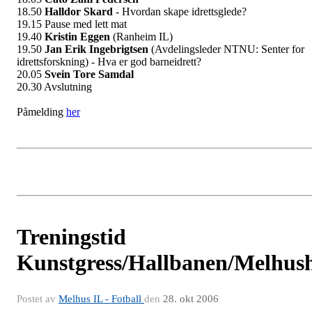
18.50
Halldor Skard
- Hvordan skape idrettsglede?
19.15 Pause med lett mat
19.40
Kristin Eggen
(Ranheim IL)
19.50
Jan Erik Ingebrigtsen
(Avdelingsleder NTNU: Senter for
idrettsforskning) - Hva er god barneidrett?
20.05
Svein Tore Samdal
20.30 Avslutning
Påmelding
her
Treningstid
Kunstgress/Hallbanen/Melhush
Postet av
Melhus IL - Fotball
den
28. okt 2006