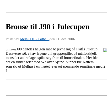
Bronse til J90 i Julecupen
Postet av
Melhus IL - Fotball
den
11. des 2006
J90 deltok i helgen med to jevne lag på Flatås Julecup.
(11.12.06)
Dessverre røk ett av lagene ut i gruppespillet på målforskjell,
J90
mens det andre laget spilte seg fram til bronsefinalen. Her ble
det en sikker seier med 5-2 over Sjetne. Vinner ble Kattem,
som slo ut Melhus i en meget jevn og spennende semifinale med 2-
1.