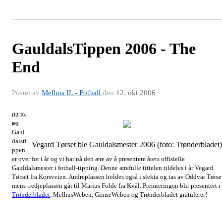
GauldalsTippen 2006 - The
End
Postet av
Melhus IL - Fotball
den
12. okt 2006
(12.10.
06)
Gaul
dalsti
Vegard Tørset ble Gauldalsmester 2006 (foto: Trønderbladet)
ppen
er over for i år og vi har nå den ære av å presentere årets offisielle
Gauldalsmester i fotball-tipping. Denne ærefulle tittelen tildeles i år Vegard
Tørset fra Korsveien. Andreplassen holdes også i slekta og tas av Oddvar Tørse
mens tredjeplassen går til Marius Folde fra Kvål. Premieringen blir presentert i
Trønderbladet
. MelhusWeben, GimseWeben og Trønderbladet gratulerer!