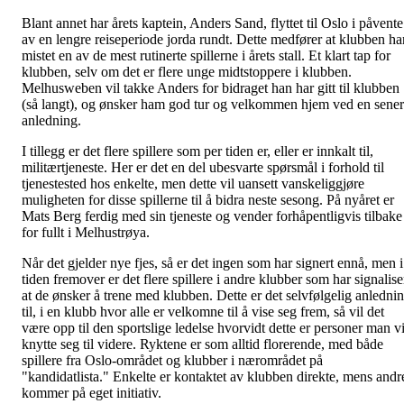
Blant annet har årets kaptein, Anders Sand, flyttet til Oslo i påvente
av en lengre reiseperiode jorda rundt. Dette medfører at klubben ha
mistet en av de mest rutinerte spillerne i årets stall. Et klart tap for
klubben, selv om det er flere unge midtstoppere i klubben.
Melhusweben vil takke Anders for bidraget han har gitt til klubben
(så langt), og ønsker ham god tur og velkommen hjem ved en sene
anledning.
I tillegg er det flere spillere som per tiden er, eller er innkalt til,
militærtjeneste. Her er det en del ubesvarte spørsmål i forhold til
tjenestested hos enkelte, men dette vil uansett vanskeliggjøre
muligheten for disse spillerne til å bidra neste sesong. På nyåret er
Mats Berg ferdig med sin tjeneste og vender forhåpentligvis tilbake
for fullt i Melhustrøya.
Når det gjelder nye fjes, så er det ingen som har signert ennå, men i
tiden fremover er det flere spillere i andre klubber som har signalise
at de ønsker å trene med klubben. Dette er det selvfølgelig anledni
til, i en klubb hvor alle er velkomne til å vise seg frem, så vil det
være opp til den sportslige ledelse hvorvidt dette er personer man vi
knytte seg til videre. Ryktene er som alltid florerende, med både
spillere fra Oslo-området og klubber i nærområdet på
"kandidatlista." Enkelte er kontaktet av klubben direkte, mens andr
kommer på eget initiativ.