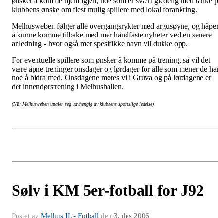
ønsker å komme hjem igjen, noe som er svært gledelig med tanke 
klubbens ønske om flest mulig spillere med lokal forankring.
Melhusweben følger alle overgangsrykter med argusøyne, og håpe
å kunne komme tilbake med mer håndfaste nyheter ved en senere
anledning - hvor også mer spesifikke navn vil dukke opp.
For eventuelle spillere som ønsker å komme på trening, så vil det
være åpne treninger onsdager og lørdager for alle som mener de ha
noe å bidra med. Onsdagene møtes vi i Gruva og på lørdagene er
det innendørstrening i Melhushallen.
(NB: Melhusweben uttaler seg uavhengig av klubbens sportslige ledelse)
Sølv i KM 5er-fotball for J92
Postet av
Melhus IL - Fotball
den
3. des 2006