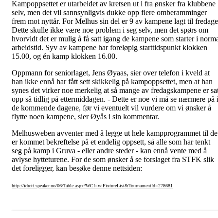
Kampoppsettet er utarbeidet av kretsen ut i fra ønsker fra klubbene
selv, men det vil sannsynligvis dukke opp flere omberamminger
frem mot nyttår. For Melhus sin del er 9 av kampene lagt til fredage
Dette skulle ikke være noe problem i seg selv, men det spørs om
hvorvidt det er mulig å få satt igang de kampene som starter i norm
arbeidstid. Syv av kampene har foreløpig starttidspunkt klokken
15.00, og én kamp klokken 16.00.
Oppmann for seniorlaget, Jens Øyaas, sier over telefon i kveld at
han ikke ennå har fått sett skikkelig på kampoppsettet, men at han
synes det virker noe merkelig at så mange av fredagskampene er sat
opp så tidlig på ettermiddagen. - Dette er noe vi må se nærmere på 
de kommende dagene, før vi eventuelt vil vurdere om vi ønsker å
flytte noen kampene, sier Øyås i sin kommentar.
Melhusweben avventer med å legge ut hele kampprogrammet til de
er kommet bekreftelse på et endelig oppsett, så alle som har tenkt
seg på kamp i Gruva - eller andre steder - kan ennå vente med å
avlyse hytteturene. For de som ønsker å se forslaget fra STFK slik
det foreligger, kan besøke denne nettsiden:
http://idrett.speaker.no/06/Table.aspx?WCI=wiFixtureList&TournamentId=278681