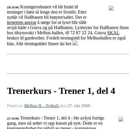
Kunstgressbanen vil bli brukt til
(28.10.06)
treninger i høst så lenge den er frostfri. Etter
Treningstid vinter 2006/2006
nyttår vil Hallbanen bli brøytet/saltet. Det er
trenerens ansvar
å sørge for at lyset blir slått
av/på både i Gruva og på Hallbanen. Lysbryter for Hallbanen finne
hos tilsynsvakt i Melhus-hallen, tlf 72 87 22 24. Gruva
SKAL
brukes til garderober. Fordelt treningstid for Melhushallen er også
klar. Alle treningstider finner du her
.
Trenerkurs - Trener 1, del 4
Postet av
Melhus IL - Fotball
den
27. okt 2006
Trenerkurs - Trener 1, del 4 - ble avlyst forrige
(27.10.06)
gang, men nå setter vi opp kurset på nytt. Dette er en
Fotball-styret
kjempemulighet for påfyll av trener - kompetanse.