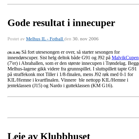
Gode resultat i innecuper
Postet av
Melhus IL - Fotball
den
30. nov 2006
Så fort utesesongen er over, så starter sesongen for
(30.11.06)
innendørscuper. Sist helg deltok både G91 og J92 på
MalvikCupen
(7'er) i Abrahallen, som er den største innecupen i Trøndelag. Begg
Melhus-lagene gikk videre fra grunnspillet. I sluttspillett tapte G91
på straffekonk mot Tiller i 1/8-finalen, mens J92 røk med 0-1 for
KIL/Hemne i kvartfinalen. Vinnere ble nettopp KIL/Hemne i
jenteklassen (J15) og Nardo i gutteklassen (KM G16).
Leie av Klubbhuset