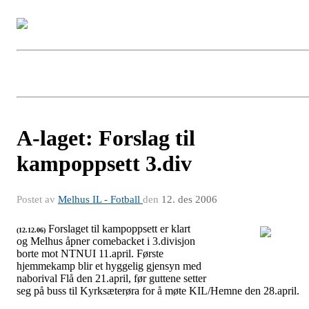
A-laget: Forslag til
kampoppsett 3.div
Postet av
Melhus IL - Fotball
den
12. des 2006
Forslaget til kampoppsett er klart
(12.12.06)
og Melhus åpner comebacket i 3.divisjon
borte mot NTNUI 11.april. Første
Kampoppsett 3.divisjon 2007
hjemmekamp blir et hyggelig gjensyn med
naborival Flå den 21.april, før guttene setter
seg på buss til Kyrksæterøra for å møte KIL/Hemne den 28.april.