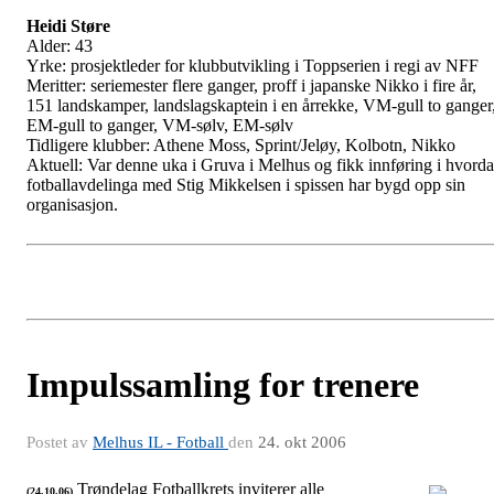
Heidi Støre
Alder: 43
Yrke: prosjektleder for klubbutvikling i Toppserien i regi av NFF
Meritter: seriemester flere ganger, proff i japanske Nikko i fire år,
151 landskamper, landslagskaptein i en årrekke, VM-gull to ganger
EM-gull to ganger, VM-sølv, EM-sølv
Tidligere klubber: Athene Moss, Sprint/Jeløy, Kolbotn, Nikko
Aktuell: Var denne uka i Gruva i Melhus og fikk innføring i hvord
fotballavdelinga med Stig Mikkelsen i spissen har bygd opp sin
organisasjon.
Impulssamling for trenere
Postet av
Melhus IL - Fotball
den
24. okt 2006
Trøndelag Fotballkrets inviterer alle
(24.10.06)