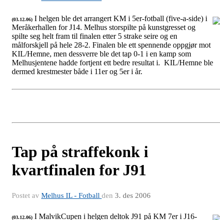
I helgen ble det arrangert KM i 5er-fotball (five-a-side) i
(03.12.06)
Meråkerhallen for J14. Melhus storspilte på kunstgresset og
J92
spilte seg helt fram til finalen etter 5 strake seire og en
målforskjell på hele 28-2. Finalen ble ett spennende oppgjør mot
KIL/Hemne, men dessverre ble det tap 0-1 i en kamp som
Melhusjentene hadde fortjent ett bedre resultat i. KIL/Hemne ble
dermed krestmester både i 11er og 5er i år.
Tap på straffekonk i
kvartfinalen for J91
Postet av
Melhus IL - Fotball
den
3. des 2006
I MalvikCupen i helgen deltok J91 på KM 7er i J16-
(03.12.06)