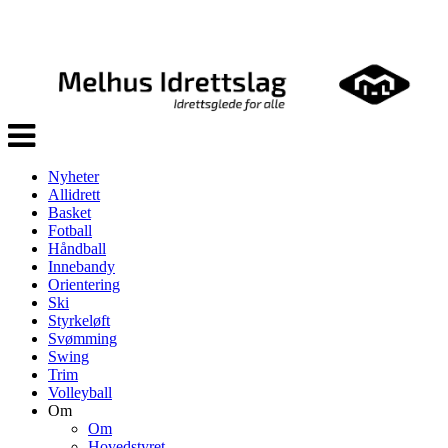
Veksle
navigasjon
Nyheter
Allidrett
Basket
Fotball
Håndball
Innebandy
Orientering
Ski
Styrkeløft
Svømming
Swing
Trim
Volleyball
Om
Om
Hovedstyret